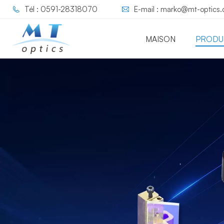
Tél : 0591-28318070
E-mail : marko@mt-optics
MAISON
PRODU