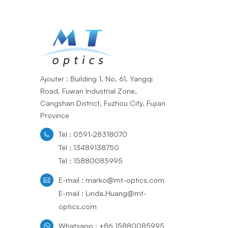
Ajouter : Building 1, No. 61, Yangqi
Road, Fuwan Industrial Zone,
Cangshan District, Fuzhou City, Fujian
Province
Tél : 0591-28318070
Tél : 13489138750
Tél : 15880085995
E-mail : marko@mt-optics.com
E-mail : Linda.Huang@mt-
optics.com
Whatsapp : +86 15880085995