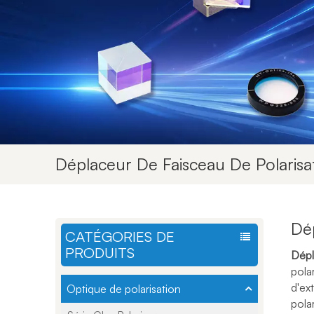
Déplaceur De Faisceau De Polarisa
Dép
CATÉGORIES DE
PRODUITS
Dépl
pola
d'ex
Optique de polarisation
pola