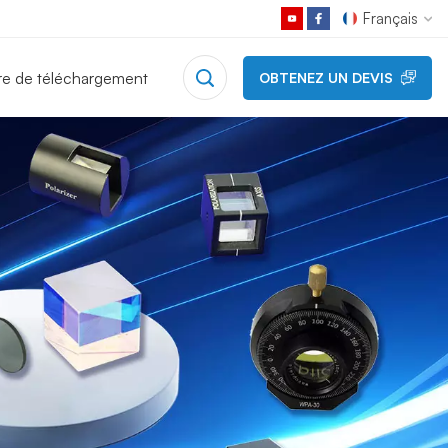
Français
re de téléchargement
OBTENEZ UN DEVIS
English
Français
Deutsch
Русский
Español
日本語
한국어
中文