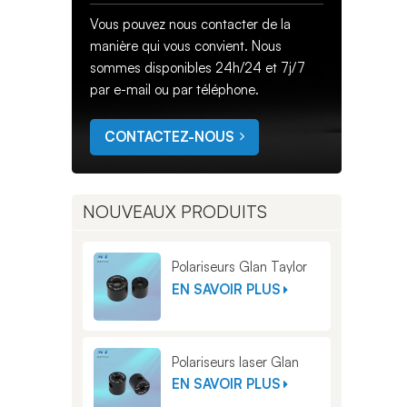
Vous pouvez nous contacter de la
manière qui vous convient. Nous
sommes disponibles 24h/24 et 7j/7
par e-mail ou par téléphone.
CONTACTEZ-NOUS
NOUVEAUX PRODUITS
Polariseurs Glan Taylor
EN SAVOIR PLUS
Polariseurs laser Glan
EN SAVOIR PLUS