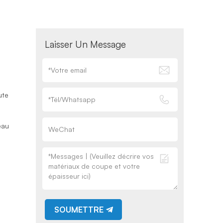
s
Laisser Un Message
ute
eau
SOUMETTRE