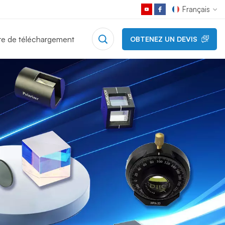
Français
re de téléchargement
OBTENEZ UN DEVIS
English
Français
Deutsch
Русский
Español
日本語
한국어
中文