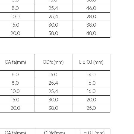
8.0
25,4
46,0
10.0
25,4
28,0
15.0
30,0
38,0
20.0
38,0
48,0
CA fa(mm)
ODfd(mm)
L ± 0,1 (mm)
6.0
15.0
14.0
8.0
25,4
16.0
10.0
25,4
16.0
15.0
30,0
20.0
20.0
38,0
25,0
CA fa(mm)
ODfd(mm)
L ± 0,1 (mm)