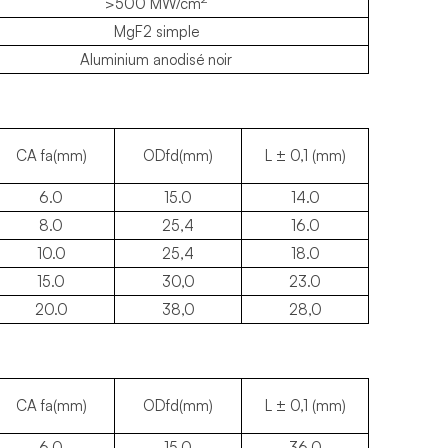
>500 MW/cm
MgF2 simple
Aluminium anodisé noir
CA fa(mm)
ODfd(mm)
L ± 0,1 (mm)
6.0
15.0
14.0
8.0
25,4
16.0
10.0
25,4
18.0
15.0
30,0
23.0
20.0
38,0
28,0
CA fa(mm)
ODfd(mm)
L ± 0,1 (mm)
6.0
15.0
36,0