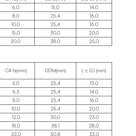
6.0
15.0
14.0
8.0
25,4
16.0
10.0
25,4
16.0
15.0
30,0
20.0
20.0
38,0
25,0
CA fa(mm)
ODfd(mm)
L ± 0,1 (mm)
5.0
25,4
13.0
6,5
25,4
14.0
8.0
25,4
16.0
10.0
25,4
20.0
12.0
30,0
23.0
18.0
38.1
28,0
22.0
50,8
33,0