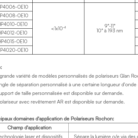
P4006-OE10
P4008-OE10
HP4010-OE10
9°-11°
-4
<1x10
10° à 193 nm
HP4012-OE10
HP4015-OE10
P4020-OE10
:
grande variété de modèles personnalisés de polariseurs Glan Ro
ngle de séparation personnalisé à une certaine longueur d'onde
upport de taille personnalisée est disponible sur demande.
olariseur avec revêtement AR est disponible sur demande.
cipaux domaines d'application de
Polariseurs Rochon
:
Champ d'application
echnologie laser et dispositifs
Sépare la lumière o/e via des 