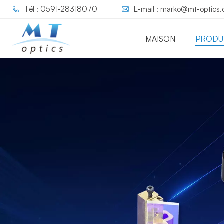
Tél : 0591-28318070
E-mail : marko@mt-optics
MAISON
PRODU