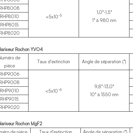
RHP8008
1,0°-1,5°
-5
RHP8010
<5x10
1° à 980 nm
RHP8015
RHP8020
olariseur Rochon YVO4
Numéro de
Taux d'extinction
Angle de séparation (°)
pièce
RHP9006
RHP9008
9,8°-13,0°
-6
RHP9010
<5x10
10° à 1550 nm
RHP9015
RHP9020
olariseur Rochon MgF2
méro de pièce
Taux d'extinction
Angle de séparation (°)