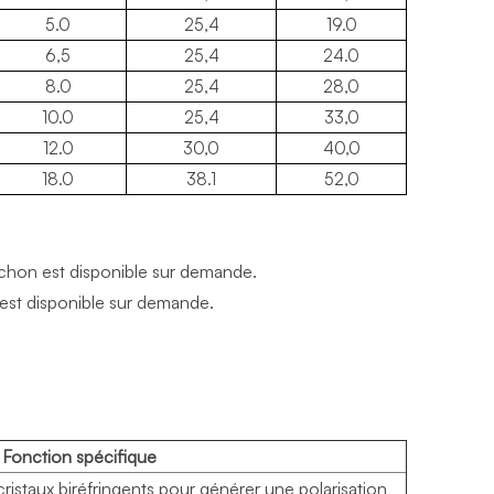
5.0
25,4
19.0
6,5
25,4
24.0
8.0
25,4
28,0
10.0
25,4
33,0
12.0
30,0
40,0
18.0
38.1
52,0
chon est disponible sur demande.
 est disponible sur demande.
Fonction spécifique
cristaux biréfringents pour générer une polarisation