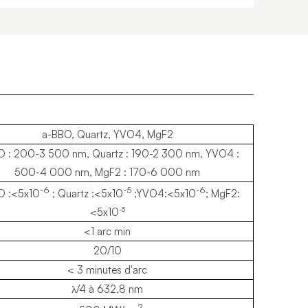
a-BBO, Quartz, YVO4, MgF2
O : 200-3 500 nm, Quartz : 190-2 300 nm, YVO4 :
500-4 000 nm, MgF2 : 170-6 000 nm
-6
-5
-6
O :<5x10
; Quartz :<5x10
;YVO4:<5x10
; MgF2:
-5
<5x10
<1 arc min
20/10
< 3 minutes d'arc
λ/4 à 632,8 nm
2