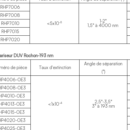
RHP7006
RHP7008
1-2°
-5
RHP7010
<5x10
1,5° à 4000 nm
RHP7015
RHP7020
lariseur DUV Rochon-193 nm
Angle de séparation
méro de pièce
Taux d'extinction
(°)
HP4006-OE3
HP4008-OE3
HP4010-OE3
2,5°-3,5°
-4
HP4013-OE3
<1x10
3° à 193 nm
HP4015-OE3
HP4020-OE3
HP4025-OE3