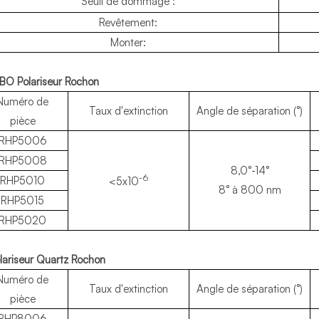
Seuil de dommage :
Revêtement:
Monter:
BBO Polariseur Rochon
Numéro de
Taux d'extinction
Angle de séparation (°)
pièce
RHP5006
RHP5008
8,0°-14°
-6
RHP5010
<5x10
8° à 800 nm
RHP5015
RHP5020
olariseur Quartz Rochon
Numéro de
Taux d'extinction
Angle de séparation (°)
pièce
RHP8006