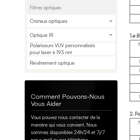
Filtres optiques
Cristaux optiques
Optique IR
1.a-
Polariseurs VUV personnalisés
pour laser à 193 nm
Revêtement optique
Comment Pouvons-Nous
Vous Aider
2. P
Vous pouvez nous contacter de la
manière qui vous convient. Nous
sommes disponibles 24h/24 et 7j/7
par e-mail ou par téléphone.