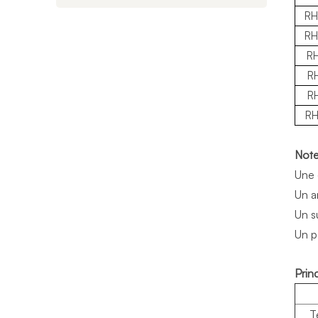
RH
RH
R
R
R
RH
Note
Une 
Un a
Un s
Un p
Prin
T