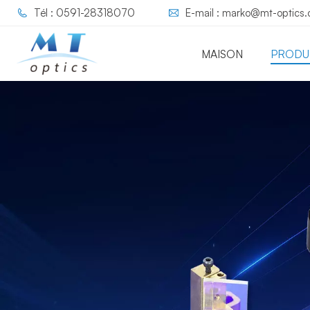
Tél : 0591-28318070
E-mail : marko@mt-optics
MAISON
PRODU