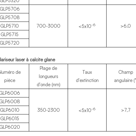
GLP5320
GLP5706
GLP5708
-6
GLP5710
700-3000
>6.0
<5x10
GLP5715
GLP5720
lariseur laser à calcite glane
Plage de
Numéro de
Taux
Champ
longueurs
pièce
d'extinction
angulaire (°
d'onde (nm)
GLP6006
GLP6008
-6
GLP6010
350-2300
>7,7
<5x10
GLP6015
GLP6020