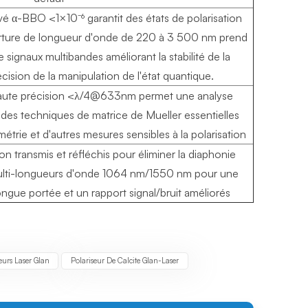
vé α-BBO <1×10⁻⁶ garantit des états de polarisation
erture de longueur d'onde de 220 à 3 500 nm prend
 signaux multibandes améliorant la stabilité de la
ision de la manipulation de l'état quantique.
haute précision <λ/4@633nm permet une analyse
ia des techniques de matrice de Mueller essentielles
métrie et d'autres mesures sensibles à la polarisation
ion transmis et réfléchis pour éliminer la diaphonie
multi-longueurs d'onde 1064 nm/1550 nm pour une
ongue portée et un rapport signal/bruit améliorés
eurs Laser Glan
Polariseur De Calcite Glan-Laser