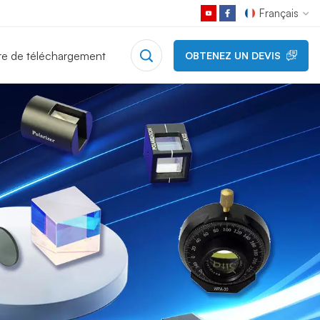
Français
re de téléchargement
OBTENEZ UN DEVIS
English
Français
Deutsch
Русский
Español
日本語
한국어
中文