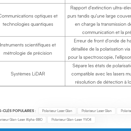
Rapport d'extinction ultra-éle
Communications optiques et
purs tandis qu'une large couv
technologies quantiques
en charge la transmission de
communication et la préc
Erreur de front d'onde de 
Instruments scientifiques et
détaillée de la polarisation v
métrologie de précision
pour la spectroscopie, l'ellipso
Sépare les états de polarisat
Systèmes LiDAR
compatible avec les lasers 
résolution de détection à l
-CLÉS POPULAIRES :
Polariseur Laser Glan
Polariseur Laser Glan
Polaris
ariseur Glan-Laser Alpha-BBO
Polariseur Glan-Laser YVO4