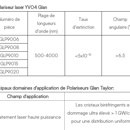
olariseur laser YVO4 Glan
Plage de
Numéro de
Taux
Champ
longueurs
pièce
d'extinction
angulaire (°
d'onde (nm)
GLP9006
GLP9008
-6
GLP9010
500-4000
>6,5
<5x10
GLP9015
GLP9020
cipaux domaines d'application de
Polariseurs Glan Taylor
:
Champ d'application
Les cristaux biréfringents 
dommage ultra élevé > 1 GW/c
aitement laser haute puissance
pour une distribution uniform