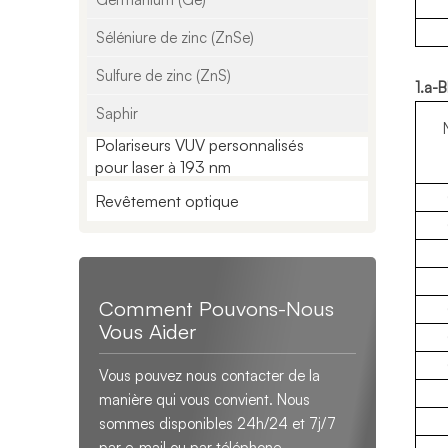
Séléniure de zinc (ZnSe)
Sulfure de zinc (ZnS)
1.a-B
Saphir
Polariseurs VUV personnalisés
pour laser à 193 nm
Revêtement optique
Comment Pouvons-Nous
Vous Aider
Vous pouvez nous contacter de la
manière qui vous convient. Nous
sommes disponibles 24h/24 et 7j/7
par e-mail ou par téléphone.