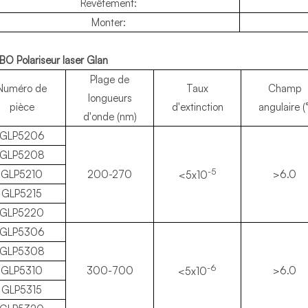
Revêtement:
Monter:
BO Polariseur laser Glan
Plage de
Numéro de
Taux
Champ
longueurs
pièce
d'extinction
angulaire (°
d'onde (nm)
GLP5206
GLP5208
-5
GLP5210
200-270
>6.0
<5x10
GLP5215
GLP5220
GLP5306
GLP5308
-6
GLP5310
300-700
>6.0
<5x10
GLP5315