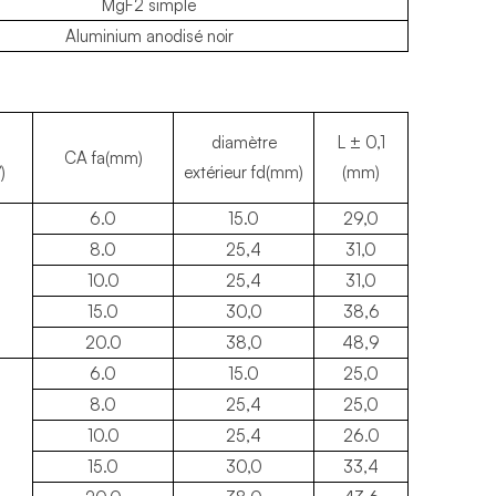
MgF2 simple
Aluminium anodisé noir
diamètre
L ± 0,1
CA fa(mm)
)
extérieur fd(mm)
(mm)
6.0
15.0
29,0
8.0
25,4
31,0
10.0
25,4
31,0
15.0
30,0
38,6
20.0
38,0
48,9
6.0
15.0
25,0
8.0
25,4
25,0
10.0
25,4
26.0
15.0
30,0
33,4