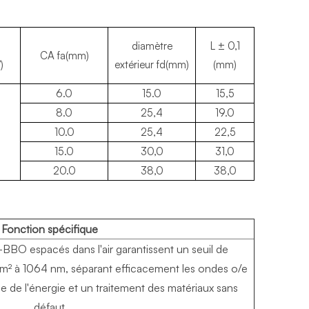
diamètre
L ± 0,1
CA fa(mm)
)
extérieur fd(mm)
(mm)
6.0
15.0
15,5
8.0
25,4
19.0
10.0
25,4
22,5
15.0
30,0
31,0
20.0
38,0
38,0
Fonction spécifique
α-BBO espacés dans l'air garantissent un seuil de
m² à 1064 nm, séparant efficacement les ondes o/e
e de l'énergie et un traitement des matériaux sans
défaut