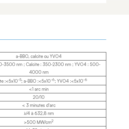
a-BBO, calcite ou YVO4
0-3500 nm ; Calcite : 350-2300 nm ; YVO4 : 500-
4000 nm
-5
-6
-6
ite :<5x10
; a-BBO :<5x10
; YVO4 :<5x10
<1 arc min
20/10
< 3 minutes d'arc
λ/4 à 632,8 nm
2
>500 MW/cm