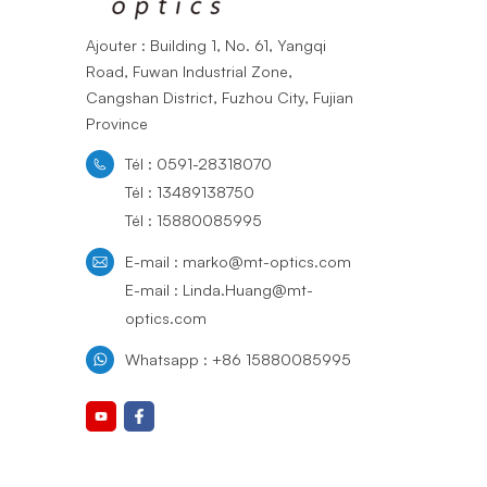
Ajouter : Building 1, No. 61, Yangqi
Road, Fuwan Industrial Zone,
Cangshan District, Fuzhou City, Fujian
Province
Tél : 0591-28318070
Tél : 13489138750
Tél : 15880085995
E-mail : marko@mt-optics.com
E-mail : Linda.Huang@mt-
optics.com
Whatsapp : +86 15880085995