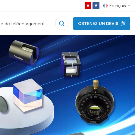
Français
re de téléchargement
OBTENEZ UN DEVIS
English
Français
Deutsch
Русский
Español
日本語
한국어
中文