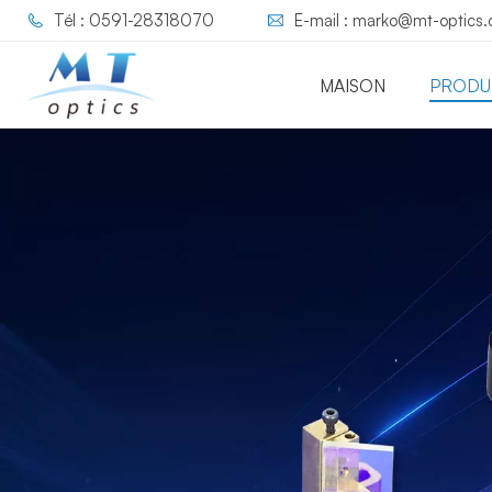
Tél : 0591-28318070
E-mail : marko@mt-optics
MAISON
PRODU