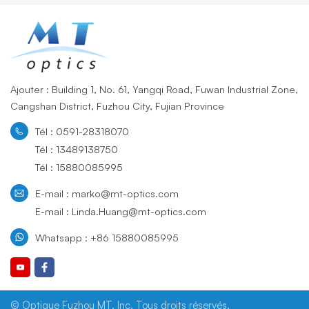
Ajouter : Building 1, No. 61, Yangqi Road, Fuwan Industrial Zone,
Cangshan District, Fuzhou City, Fujian Province
Tél : 0591-28318070
Tél : 13489138750
Tél : 15880085995
E-mail : marko@mt-optics.com
E-mail : Linda.Huang@mt-optics.com
Whatsapp : +86 15880085995
© Optique Fuzhou MT, Inc. Tous droits réservés.