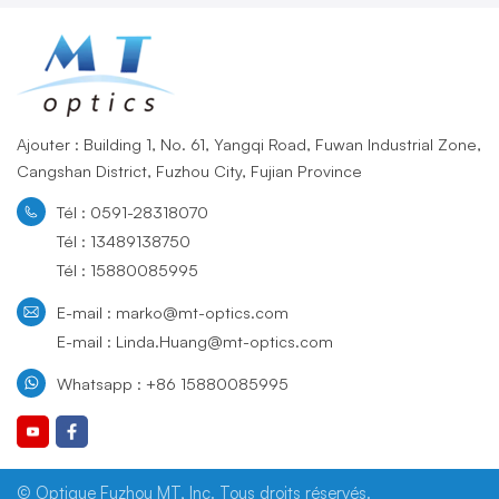
Ajouter : Building 1, No. 61, Yangqi Road, Fuwan Industrial Zone,
Cangshan District, Fuzhou City, Fujian Province
Tél : 0591-28318070
Tél : 13489138750
Tél : 15880085995
E-mail : marko@mt-optics.com
E-mail : Linda.Huang@mt-optics.com
Whatsapp : +86 15880085995
© Optique Fuzhou MT, Inc. Tous droits réservés.