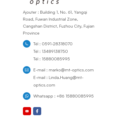
Ajouter : Building 1, No. 61, Yangqi
Road, Fuwan Industrial Zone,
Cangshan District, Fuzhou City, Fujian
Province
Tél : 0591-28318070
Tél : 13489138750
Tél : 15880085995
E-mail : marko@mt-optics.com
E-mail : Linda.Huang@mt-
optics.com
Whatsapp : +86 15880085995