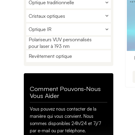
Optique traditionnelle
Cristaux optiques
Optique IR
Polariseurs VUV personnalisés
pour laser à 193 nm
Revêtement optique
Comment Pouvons-Nous
Vous Aider
Vous pouvez nous contacter de la
manière qui vous convient. Nous
sommes disponibles 24h/24 et 7j/7
par e-mail ou par téléphone.