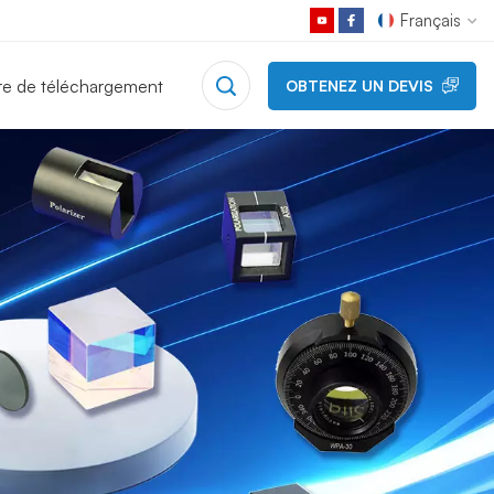
Français
re de téléchargement
OBTENEZ UN DEVIS
English
Français
Deutsch
Русский
Español
日本語
한국어
中文