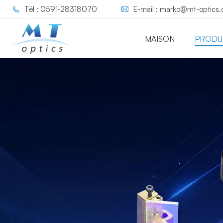
Tél : 0591-28318070
E-mail : marko@mt-optics
MAISON
PRODU