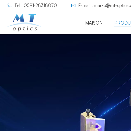
Tél : 0591-28318070
E-mail : marko@mt-optics
MAISON
PRODU