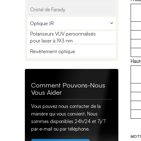
Cristal de Farady
Optique IR
Polariseurs VUV personnalisés
pour laser à 193 nm
Revêtement optique
Haut
Comment Pouvons-Nous
Vous Aider
Vous pouvez nous contacter de la
manière qui vous convient. Nous
sommes disponibles 24h/24 et 7j/7
par e-mail ou par téléphone.
MOTS