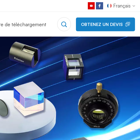
Français
re de téléchargement
OBTENEZ UN DEVIS
English
Français
Deutsch
Русский
Español
日本語
한국어
中文