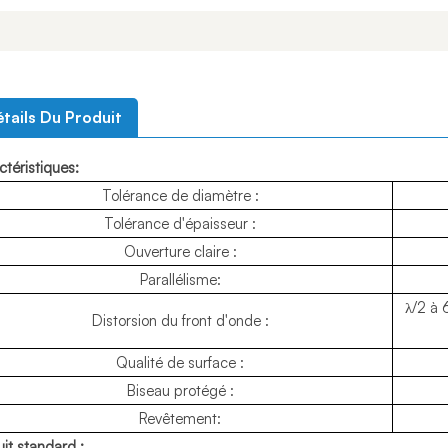
tails Du Produit
téristiques:
Tolérance de diamètre :
Tolérance d'épaisseur :
Ouverture claire :
Parallélisme:
λ/2 à
Distorsion du front d'onde :
Qualité de surface :
Biseau protégé :
Revêtement:
it standard :