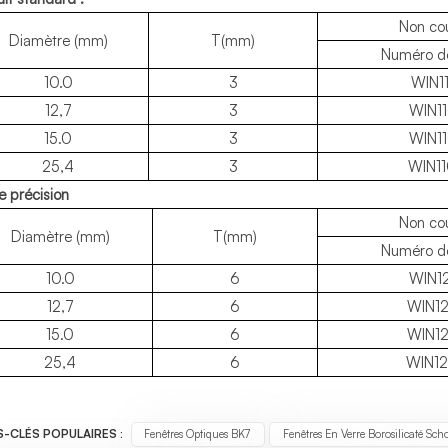
Non co
Diamètre (mm)
T(mm)
Numéro d
10.0
3
WIN1
12,7
3
WIN1
15.0
3
WIN1
25,4
3
WIN1
e précision
Non co
Diamètre (mm)
T(mm)
Numéro d
10.0
6
WIN1
12,7
6
WIN1
15.0
6
WIN1
25,4
6
WIN1
-CLÉS POPULAIRES :
Fenêtres Optiques BK7
Fenêtres En Verre Borosilicaté Sch