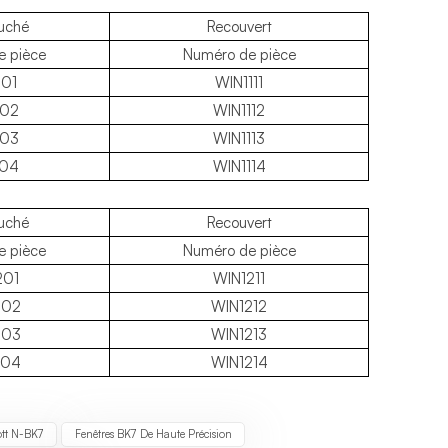
uché
Recouvert
e pièce
Numéro de pièce
101
WIN1111
102
WIN1112
103
WIN1113
104
WIN1114
uché
Recouvert
e pièce
Numéro de pièce
201
WIN1211
202
WIN1212
203
WIN1213
204
WIN1214
ott N-BK7
Fenêtres BK7 De Haute Précision