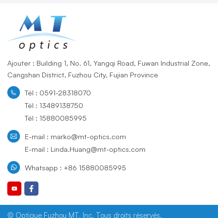
Ajouter : Building 1, No. 61, Yangqi Road, Fuwan Industrial Zone,
Cangshan District, Fuzhou City, Fujian Province
Tél : 0591-28318070
Tél : 13489138750
Tél : 15880085995
E-mail : marko@mt-optics.com
E-mail : Linda.Huang@mt-optics.com
Whatsapp : +86 15880085995
© Optique Fuzhou MT, Inc. Tous droits réservés.