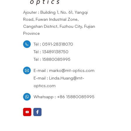
Ajouter : Building 1, No. 61, Yangqi
Road, Fuwan Industrial Zone,
Cangshan District, Fuzhou City, Fujian
Province
Tél : 0591-28318070
Tél : 13489138750
Tél : 15880085995
E-mail : marko@mt-optics.com
E-mail : Linda.Huang@mt-
optics.com
Whatsapp : +86 15880085995