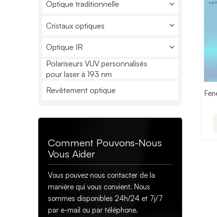
Optique traditionnelle
Cristaux optiques
Optique IR
Polariseurs VUV personnalisés
pour laser à 193 nm
Revêtement optique
Fen
Comment Pouvons-Nous
Vous Aider
Vous pouvez nous contacter de la
manière qui vous convient. Nous
sommes disponibles 24h/24 et 7j/7
par e-mail ou par téléphone.