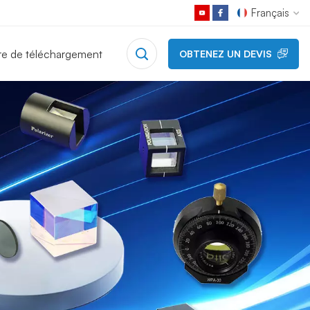
Français
re de téléchargement
OBTENEZ UN DEVIS
English
Français
Deutsch
Русский
Español
日本語
한국어
中文