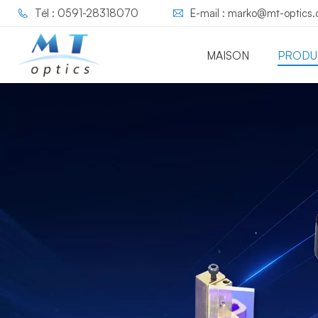
Tél : 0591-28318070
E-mail : marko@mt-optics
MAISON
PRODU