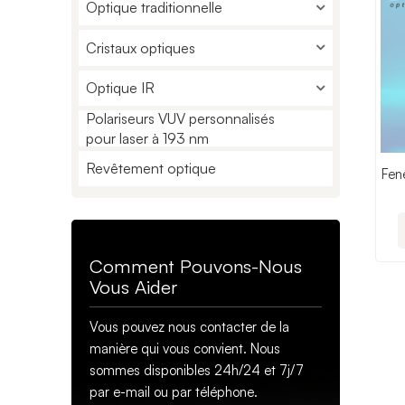
Optique traditionnelle
Cristaux optiques
Optique IR
Polariseurs VUV personnalisés
pour laser à 193 nm
Revêtement optique
Fen
Comment Pouvons-Nous
Vous Aider
Vous pouvez nous contacter de la
manière qui vous convient. Nous
sommes disponibles 24h/24 et 7j/7
par e-mail ou par téléphone.