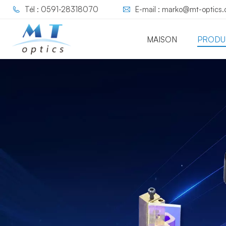
Tél : 0591-28318070
E-mail : marko@mt-optics
MAISON
PRODU